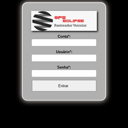
Conta*:
Usuário*:
Senha*: